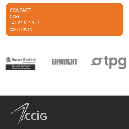
CONTACT
CCIG
+41 22 819 91 11
cci@ccig.ch