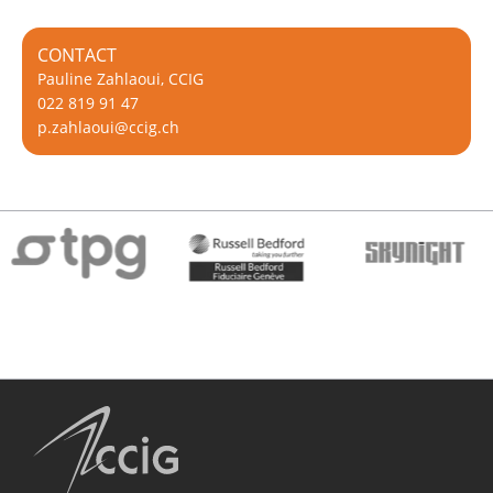
CONTACT
Pauline Zahlaoui, CCIG
022 819 91 47
p.zahlaoui@ccig.ch