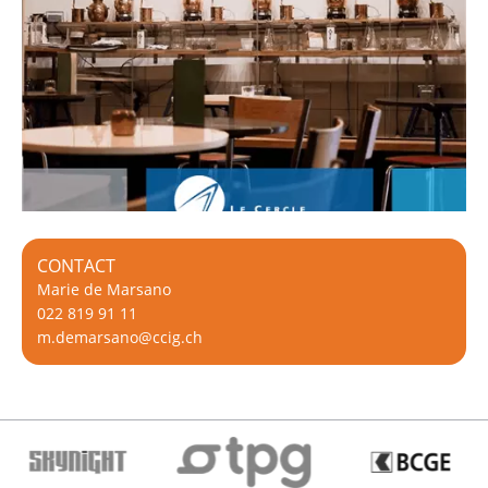
CONTACT
Marie de Marsano
022 819 91 11
m.demarsano@ccig.ch