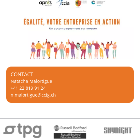
CONTACT
Natacha Malortigue
+41 22 819 91 24
n.malortigue@ccig.ch