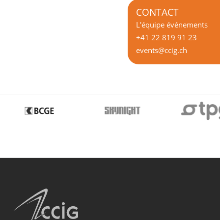
CONTACT
L'équipe événements
+41 22 819 91 23
events@ccig.ch