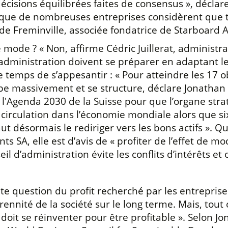
décisions équilibrées faites de consensus », décl
e que de nombreuses entreprises considèrent que t
de Freminville, associée fondatrice de Starboard A
mode ? « Non, affirme Cédric Juillerat, administra
dministration doivent se préparer en adaptant leu
le temps de s’appesantir : « Pour atteindre les 17
ipe massivement et se structure, déclare Jonathan
ut l'Agenda 2030 de la Suisse pour que l’organe st
 en circulation dans l’économie mondiale alors que
faut désormais le rediriger vers les bons actifs ». 
SA, elle est d’avis de « profiter de l’effet de mod
eil d’administration évite les conflits d’intérêts e
te question du profit recherché par les entreprises.
rennité de la société sur le long terme. Mais, tout
i doit se réinventer pour être profitable ». Selon 