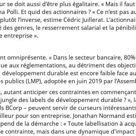
se doit aussi d’être plus égalitaire. « Mais il faut 
a Polli. Et quid des actionnaires ? « Ce n’est pas 
utôt l’inverse, estime Cédric Juillerat. L’actionna
 des genres, le resserrement salarial et la pénibil
e entreprise ».
nt omniprésente. « Dans le secteur bancaire, 80%
ue aux réglementations, au détriment des objectifs
 développement durable est encore faible face au cr
hés publics (LMP), adoptée en juin 2019 par l’Assem
, autant anticiper ces contraintes en commençant
jungle des labels de développement durable ? », l
tels BCorp – peuvent servir de curseurs intéressant
meilleur pour son entreprise. Jonathan Normand estim
, dépend de la démarche : « Toute labellisation à 
e contrainte, mais dans une dynamique d'impact ma