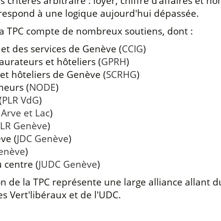
ois critères arbitraire : loyer, chiffre d’affaires e
respond à une logique aujourd'hui dépassée.
la TPC compte de nombreux soutiens, dont :
et des services de Genève (
CCIG
)
urateurs et hôteliers (
GPRH
)
 et hôteliers de Genève (
SCRHG
)
neurs (
NODE
)
(
PLR VdG
)
 Arve et Lac
)
JLR Genève
)
ve (
JDC Genève
)
Genève
)
 centre (
JUDC Genève
)
ion de la TPC représente une large alliance allant 
 Vert'libéraux et de l'UDC.