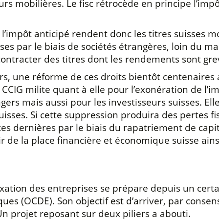
urs mobilières. Le fisc rétrocède en principe l’imp
 l’impôt anticipé rendent donc les titres suisses m
ses par le biais de sociétés étrangères, loin du m
contracter des titres dont les rendements sont gr
, une réforme de ces droits bientôt centenaires ai
a CCIG milite quant à elle pour l’exonération de l’
ers mais aussi pour les investisseurs suisses. Ell
suisses. Si cette suppression produira des pertes fi
 dernières par le biais du rapatriement de capi
r de la place financière et économique suisse ains
axation des entreprises se prépare depuis un certa
es (OCDE). Son objectif est d’arriver, par conse
Un projet reposant sur deux piliers a abouti.