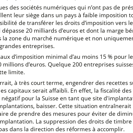
iques des sociétés numériques qui n’ont pas de pré
tallent leur siège dans un pays à faible impositi
ibilité de transférer les droits d’imposition vers le
el dépasse 20 milliards d’euros et dont la marge bé
s la zone du marché numérique et non uniquement d
grandes entreprises.
n taux d’imposition minimal d’au moins 15 % pour le
50 millions d’euros. Quelque 200 entreprises suiss
te limite.
pourrait, à très court terme, engendrer des recett
capitaux serait affaibli. En effet, la fiscalité de
si négatif pour la Suisse en tant que site d'implant
plantations, baisser. Cette situation entraînerait 
saire de prendre des mesures pour éviter de diminue
'implantation. La suppression des droits de timbre
t pas dans la direction des réformes à accomplir.