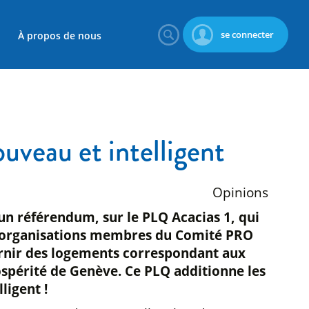
se connecter
À propos de nous
veau et intelligent
Opinions
’un référendum, sur le PLQ Acacias 1, qui
tres organisations membres du Comité PRO
urnir des logements correspondant aux
rospérité de Genève. Ce PLQ additionne les
ligent !