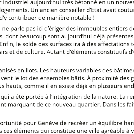
 industriel aujourd’hui très bétonné en un nouve
 logements. Un ancien conseiller d’Etat avait cou
 d’y contribuer de manière notable !
n ne parle pas ici d’ériger des immeubles entiers d
les, dont beaucoup sont aujourd’hui déjà présente
fin, le solde des surfaces ira à des affectations 
irs et de culture. Autant d’éléments constitutifs d
nisés en îlots. Les hauteurs variables des bâtiment
uvent le lot des ensembles bâtis. À proximité des 
s hauts, comme il en existe déjà en plusieurs end
i a été portée à l’intégration de la nature. La rem
nt marquant de ce nouveau quartier. Dans les faits
ortunité pour Genève de recréer un équilibre ha
s ces éléments qui constitue une ville agréable à v