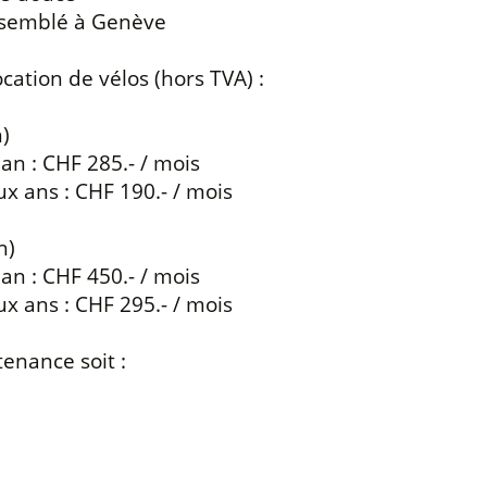
assemblé à Genève
cation de vélos (hors TVA) :
)
 an : CHF 285.- / mois
ux ans : CHF 190.- / mois
h)
 an : CHF 450.- / mois
ux ans : CHF 295.- / mois
tenance soit :