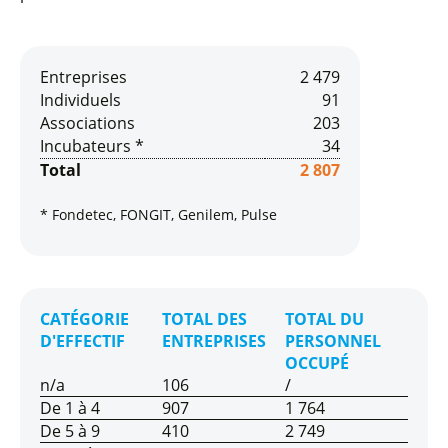
Entreprises
2 479
Individuels
91
Associations
203
Incubateurs *
34
Total
2 807
* Fondetec, FONGIT, Genilem, Pulse
CATÉGORIE
TOTAL DES
TOTAL DU
D'EFFECTIF
ENTREPRISES
PERSONNEL
OCCUPÉ
n/a
106
/
De 1 à 4
907
1 764
De 5 à 9
410
2 749