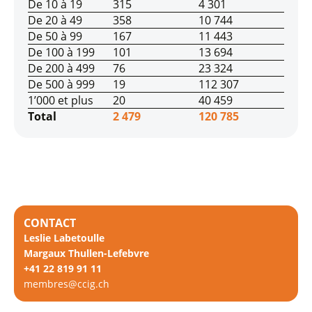
De 10 à 19
315
4 301
De 20 à 49
358
10 744
De 50 à 99
167
11 443
De 100 à 199
101
13 694
De 200 à 499
76
23 324
De 500 à 999
19
112 307
1’000 et plus
20
40 459
Total
2 479
120 785
CONTACT
Leslie Labetoulle
Margaux Thullen-Lefebvre
+41 22 819 91 11
membres@ccig.ch