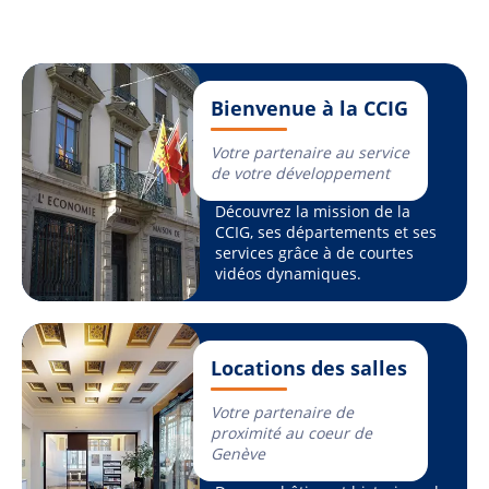
Bienvenue à la CCIG
Votre partenaire au service
de votre développement
Découvrez la mission de la
CCIG, ses départements et ses
services grâce à de courtes
vidéos dynamiques.
Locations des salles
Votre partenaire de
proximité au coeur de
Genève