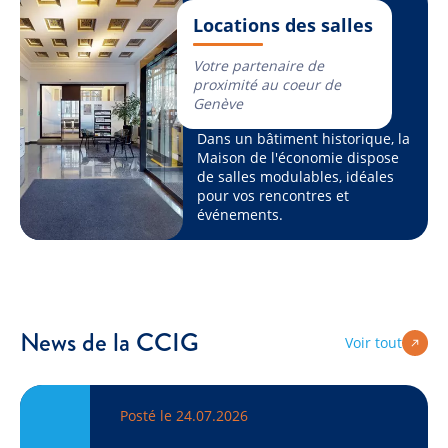
Locations des salles
Votre partenaire de
proximité au coeur de
Genève
Dans un bâtiment historique, la
Maison de l'économie dispose
de salles modulables, idéales
pour vos rencontres et
événements.
News de la CCIG
Voir tout
Posté le 24.07.2026