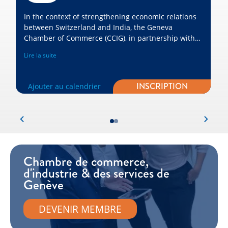
In the context of strengthening economic relations
between Switzerland and India, the Geneva
Chamber of Commerce (CCIG), in partnership with
the Swiss-Indian Chamber of Commerce (SICC) and
Lire la suite
Switzerland Global Enterprise (S-GE), is organizing a
Market Focus on bilateral business opportunities.
INSCRIPTION
Ajouter au calendrier
Chambre de commerce,
d'industrie & des services de
Genève
DEVENIR MEMBRE