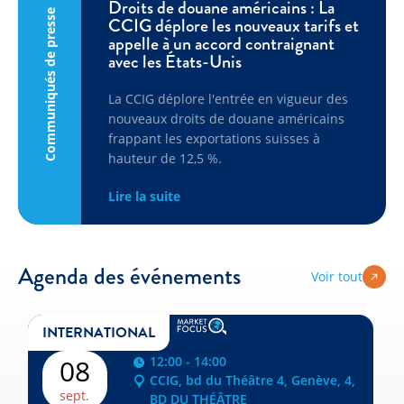
Droits de douane américains : La
Communiqués de presse
CCIG déplore les nouveaux tarifs et
appelle à un accord contraignant
avec les États-Unis
La CCIG déplore l'entrée en vigueur des
nouveaux droits de douane américains
frappant les exportations suisses à
hauteur de 12,5 %.
Lire la suite
Agenda des événements
Voir tout
INTERNATIONAL
12:00 - 14:00
08
CCIG, bd du Théâtre 4, Genève, 4,
sept.
BD DU THÉÂTRE