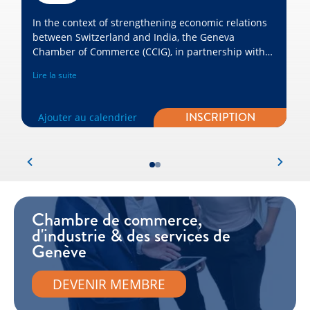
In the context of strengthening economic relations
between Switzerland and India, the Geneva
Chamber of Commerce (CCIG), in partnership with
the Swiss-Indian Chamber of Commerce (SICC) and
Lire la suite
Switzerland Global Enterprise (S-GE), is organizing a
Market Focus on bilateral business opportunities.
INSCRIPTION
Ajouter au calendrier
Chambre de commerce,
d'industrie & des services de
Genève
DEVENIR MEMBRE