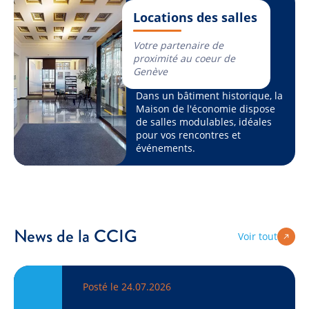
Locations des salles
Votre partenaire de
proximité au coeur de
Genève
Dans un bâtiment historique, la
Maison de l'économie dispose
de salles modulables, idéales
pour vos rencontres et
événements.
News de la CCIG
Voir tout
Posté le 24.07.2026