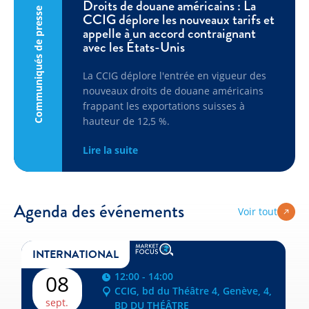
Droits de douane américains : La
Communiqués de presse
CCIG déplore les nouveaux tarifs et
appelle à un accord contraignant
avec les États-Unis
La CCIG déplore l'entrée en vigueur des
nouveaux droits de douane américains
frappant les exportations suisses à
hauteur de 12,5 %.
Lire la suite
Agenda des événements
Voir tout
INTERNATIONAL
12:00 - 14:00
08
CCIG, bd du Théâtre 4, Genève, 4,
sept.
BD DU THÉÂTRE